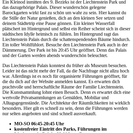
Ein Kleinod inmitten des 9. Bezirks ist der Liechtenstein Park und
das dazugehörige Palais. Dieser wunderschön gelegene
Barockgarten wirkt fast zu schön um wahr zu sein. Hier kannst du
die Stille der Natur genießen, dich an den kleinen See setzen und
deinem Städtetrip eine Pause gönnen. Ein kleiner Wasserfall
plätschert im Hintergrund und selbst ein Reiher scheint sich in dieser
städtischen Idylle heimisch zu fühlen. Im Hintergrund ragt das
Liechtenstein Palais durch die schattenspendenden Bäume hindurch.
Ein toller Wohlfühlort. Besuche den Liechtenstein Park auch in der
Dämmerung. Der Park ist bis 20:45 Uhr geöffnet. Denn das Palais
und der Garten werden abends wunderschön beleuchtet.
Das Liechtenstein Palais konntest du früher als Museum besuchen.
Leider ist das nicht mehr der Fall, da die Nachfrage nicht allzu hoch
war. Allerdings ist es noch für organisierte Führungen geöffnet, für
die du dich auf der Website anmelden kannst. Es erwarten dich
prachtvolle und herrschaftliche Räume der Familie Liechtenstein.
Die Kunstsammlung lohnt einen Besuch. Denn es erwartet dich eine
wertvolle Privatsammlungen an Gemälden, Mobiliar und
Alltagsgegenstände. Die Architektur der Räumlichkeiten ist wirklich
besonders. Hier gilt es schnell zu sein, denn die Führungen werden
nur selten angeboten und sind schnell ausverkauft.
MO-SO 06:45-20:45 Uhr
kostenfreier Eintritt des Parks, Führungen im