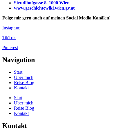
Strudlhofgasse 8, 1090 Wien
www.geschichtewiki.wien.gv.at
Folge mir gern auch auf meinen Social Media Kanälen!
Instagram
TikTok
Pinterest
Navigation
Start
Über mich
Reise Blog
Kontakt
Start
Über mich
Reise Blog
Kontakt
Kontakt