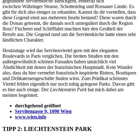
gegründete
Servite
nkirche
zurückgeht, erstreckt sich
zwischen Währinger Strasse, Schottenring und Rossauer Lände. Es
gibt für dich also einiges zu erkunden. Kannst du dir vorstellen, dass
diese Gegend einst aus mehreren Inseln bestand? Diese waren durch
die Donau getrennt, die damals noch umreguliert durch die Region
floss? Fischerei und Schifffahrt machten hier den Großteil der
Berufe aus. Die Gegend rund um die Servitenkirche hatte einen sehr
ländlichen Charakter.
Heutzutage wird das Servitenviertel gern mit den eleganten
Boulevards in Paris verglichen. Die breiten Straßen mit den
außergewöhnlich schönen Fassaden haben tatsächlich viel
Ähnlichkeit mit denen der französischen Hauptstadt. Kein Wunder
also, dass du hier vermehrt französisch inspirierte Bistros, Boutiquen
und Delikatessengeschäfte finden wirst. Zum Prädikat schönstes
Viertel fehlen eigentlich nur noch ruhig gelegene Parks. Davon gibt
es hier auch einige. Der
Liechtenstein Park
hat mich dabei am
meisten begeistert.
durchgehend geöffnet
Servitengasse 9, 1090 Wien
www.wien.info
TIPP 2: LIECHTENSTEIN PARK