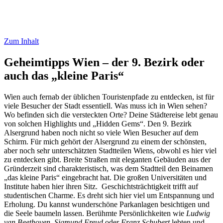
Zum Inhalt
Geheimtipps Wien – der 9. Bezirk oder
auch das „kleine Paris“
Wien auch fernab der üblichen Touristenpfade zu entdecken, ist für
viele Besucher der Stadt essentiell. Was muss ich in Wien sehen?
Wo befinden sich die versteckten Orte? Deine Städtereise lebt genau
von solchen Highlights und „Hidden Gems“. Den 9. Bezirk
Alsergrund haben noch nicht so viele Wien Besucher auf dem
Schirm. Für mich gehört der Alsergrund zu einem der schönsten,
aber noch sehr unterschätzten Stadtteilen Wiens, obwohl es hier viel
zu entdecken gibt. Breite Straßen mit eleganten Gebäuden aus der
Gründerzeit sind charakteristisch, was dem Stadtteil den Beinamen
„das kleine Paris“ eingebracht hat. Die großen Universitäten und
Institute haben hier ihren Sitz. Geschichtsträchtigkeit trifft auf
studentischen Charme. Es dreht sich hier viel um Entspannung und
Erholung. Du kannst wunderschöne Parkanlagen besichtigen und
die Seele baumeln lassen. Berühmte Persönlichkeiten wie
Ludwig
van Beethoven, Sigmund Freud
oder
Franz Schubert
lebten und