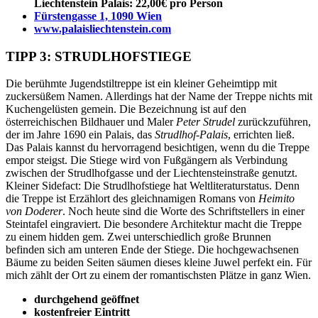
Liechtenstein Palais: 22,00€ pro Person
Fürstengasse 1, 1090 Wien
www.palaisliechtenstein.com
TIPP 3: STRUDLHOFSTIEGE
Die berühmte Jugendstiltreppe ist ein kleiner Geheimtipp mit
zuckersüßem Namen. Allerdings hat der Name der Treppe nichts mit
Kuchengelüsten gemein. Die Bezeichnung ist auf den
österreichischen Bildhauer und Maler
Peter
Strudel
zurückzuführen,
der im Jahre 1690 ein Palais, das
Strudlhof-Palais
, errichten ließ.
Das Palais kannst du hervorragend besichtigen, wenn du die Treppe
empor steigst. Die Stiege wird von Fußgängern als Verbindung
zwischen der Strudlhofgasse und der Liechtensteinstraße genutzt.
Kleiner Sidefact: Die Strudlhofstiege hat Weltliteraturstatus. Denn
die Treppe ist Erzählort des gleichnamigen Romans von
Heimito
von Doderer
. Noch heute sind die Worte des Schriftstellers in einer
Steintafel eingraviert. Die besondere Architektur macht die Treppe
zu einem hidden gem. Zwei unterschiedlich große Brunnen
befinden sich am unteren Ende der Stiege. Die hochgewachsenen
Bäume zu beiden Seiten säumen dieses kleine Juwel perfekt ein. Für
mich zählt der Ort zu einem der romantischsten Plätze in ganz Wien.
durchgehend geöffnet
kostenfrei
er Eintritt