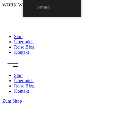
Zum
WORK WITH ME
German
Inhalt
wechseln
Start
Über mich
Reise Blog
Kontakt
Start
Über mich
Reise Blog
Kontakt
Zum Shop