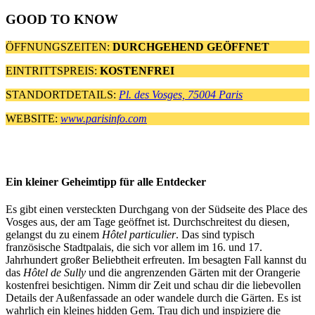
GOOD TO KNOW
ÖFFNUNGSZEITEN:
DURCHGEHEND GEÖFFNET
EINTRITTSPREIS:
KOSTENFREI
STANDORTDETAILS:
Pl. des Vosges, 75004 Paris
WEBSITE:
www.parisinfo.com
Ein kleiner Geheimtipp für alle Entdecker
Es gibt einen versteckten Durchgang von der Südseite des Place des
Vosges aus, der am Tage geöffnet ist. Durchschreitest du diesen,
gelangst du zu einem
Hôtel particulier
. Das sind typisch
französische Stadtpalais, die sich vor allem im 16. und 17.
Jahrhundert großer Beliebtheit erfreuten. Im besagten Fall kannst du
das
Hôtel de Sully
und die angrenzenden Gärten mit der Orangerie
kostenfrei besichtigen. Nimm dir Zeit und schau dir die liebevollen
Details der Außenfassade an oder wandele durch die Gärten. Es ist
wahrlich ein kleines hidden Gem. Trau dich und inspiziere die