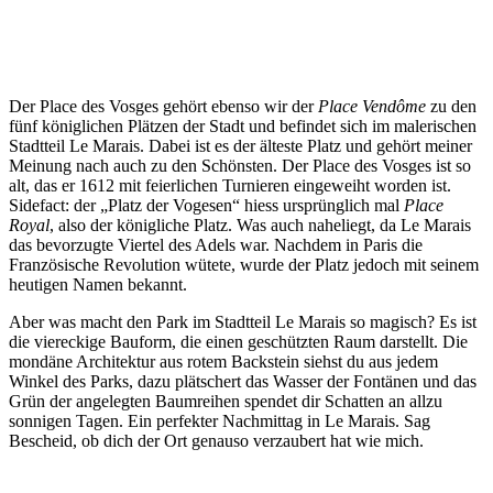
Der Place des Vosges gehört ebenso wir der
Place Vendôme
zu den
fünf königlichen Plätzen der Stadt und befindet sich im malerischen
Stadtteil Le Marais. Dabei ist es der älteste Platz und gehört meiner
Meinung nach auch zu den Schönsten. Der Place des Vosges ist so
alt, das er 1612 mit feierlichen Turnieren eingeweiht worden ist.
Sidefact: der „Platz der Vogesen“ hiess ursprünglich mal
Place
Royal
, also der königliche Platz. Was auch naheliegt, da Le Marais
das bevorzugte Viertel des Adels war. Nachdem in Paris die
Französische Revolution wütete, wurde der Platz jedoch mit seinem
heutigen Namen bekannt.
Aber was macht den Park im Stadtteil Le Marais so magisch? Es ist
die viereckige Bauform, die einen geschützten Raum darstellt. Die
mondäne Architektur aus rotem Backstein siehst du aus jedem
Winkel des Parks, dazu plätschert das Wasser der Fontänen und das
Grün der angelegten Baumreihen spendet dir Schatten an allzu
sonnigen Tagen. Ein perfekter Nachmittag in Le Marais. Sag
Bescheid, ob dich der Ort genauso verzaubert hat wie mich.