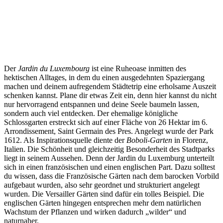
Der
Jardin du Luxembourg
ist eine Ruheoase inmitten des
hektischen Alltages, in dem du einen ausgedehnten Spaziergang
machen und deinem aufregendem Städtetrip eine erholsame Auszeit
schenken kannst. Plane dir etwas Zeit ein, denn hier kannst du nicht
nur hervorragend entspannen und deine Seele baumeln lassen,
sondern auch viel entdecken. Der ehemalige königliche
Schlossgarten erstreckt sich auf einer Fläche von 26 Hektar im 6.
Arrondissement, Saint Germain des Pres. Angelegt wurde der Park
1612. Als Inspirationsquelle diente der
Boboli-Garten
in Florenz,
Italien. Die Schönheit und gleichzeitig Besonderheit des Stadtparks
liegt in seinem Aussehen. Denn der Jardin du Luxemburg unterteilt
sich in einen französischen und einen englischen Part. Dazu solltest
du wissen, dass die Französische Gärten nach dem barocken Vorbild
aufgebaut wurden, also sehr geordnet und strukturiert angelegt
wurden. Die Versailler Gärten sind dafür ein tolles Beispiel. Die
englischen Gärten hingegen entsprechen mehr dem natürlichen
Wachstum der Pflanzen und wirken dadurch „wilder“ und
naturnaher.