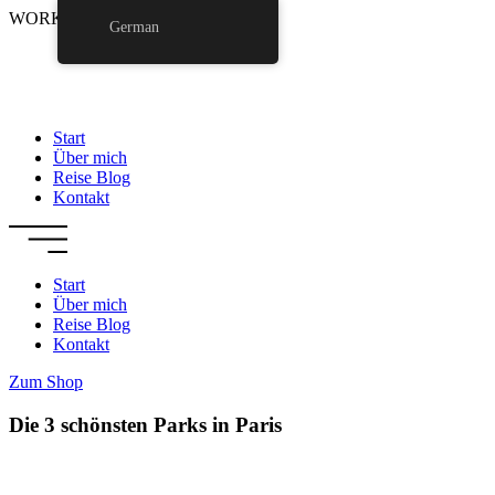
Zum
WORK WITH ME
German
Inhalt
wechseln
Start
Über mich
Reise Blog
Kontakt
Start
Über mich
Reise Blog
Kontakt
Zum Shop
Die 3 schönsten Parks in Paris